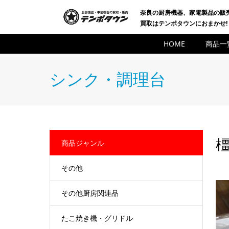
奈良の厨房機器、家電製品の販
買取はテンポタウンにおまかせ!
HOME
商品一
シンク・調理台
橿
商品ジャンル
その他
その他厨房関連品
たこ焼き機・グリドル