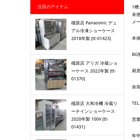
注目のアイテム
1槽
未
メ
橿原店 Panasonic デュ
アル冷凍ショーケース
本体
2018年製 (tt-01423)
BG
橿原店 アリガ 冷蔵ショ
厨
ーケース 2022年製 (tt-
01370)
奈
TEL
橿原店 大和冷機 冷蔵リ
ーチインショーケース
2020年製 100V (tt-
営業
01431)
年