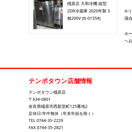
橿原店 大和冷機 縦型
2DR冷蔵庫 2020年製 3
※
場
相200V (tt-01554)
ホ
へお
テンポタウン店舗情報
テンポタウン橿原店
〒634-0801
奈良県橿原市西新堂町125番地2
定休日:年中無休（年末年始を除く）
TEL
0744-35-2229
FAX 0744-35-2821