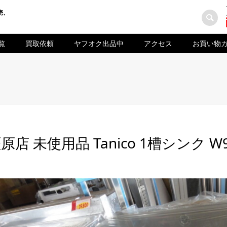
売、
覧
買取依頼
ヤフオク出品中
アクセス
お買い物
原店 未使用品 Tanico 1槽シンク W9