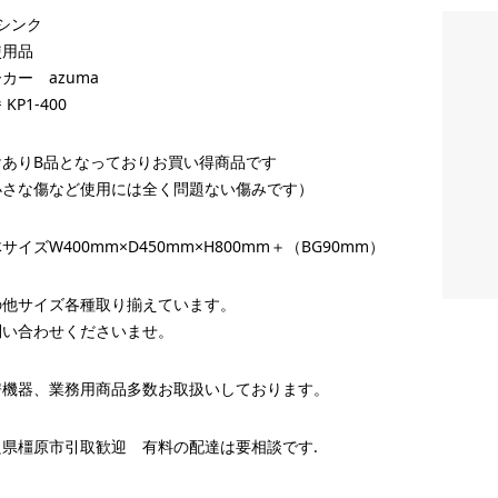
シンク
使用品
カー azuma
KP1-400
けありB品となっておりお買い得商品です
小さな傷など使用には全く問題ない傷みです）
サイズW400mm×D450mm×H800mm＋（BG90mm）
の他サイズ各種取り揃えています。
問い合わせくださいませ。
房機器、業務用商品多数お取扱いしております。
良県橿原市引取歓迎 有料の配達は要相談です.