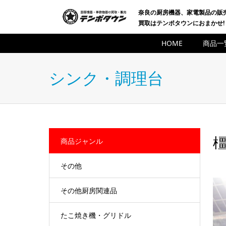
奈良の厨房機器、家電製品の販
買取はテンポタウンにおまかせ!
HOME
商品一
シンク・調理台
橿
商品ジャンル
その他
その他厨房関連品
たこ焼き機・グリドル