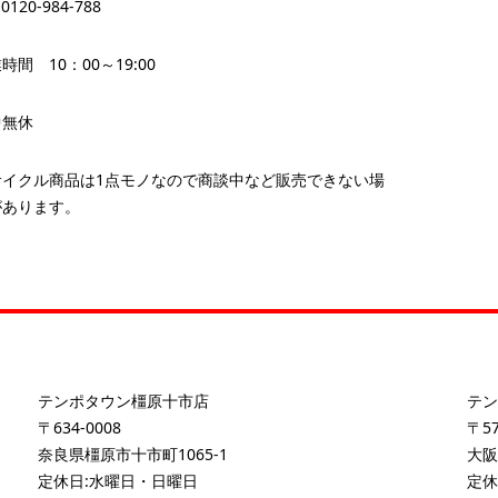
 0120-984-788
時間 10：00～19:00
中無休
サイクル商品は1点モノなので商談中など販売できない場
があります。
テンポタウン橿原十市店
テン
〒634-0008
〒57
奈良県橿原市十市町1065-1
大阪
定休日:水曜日・日曜日
定休