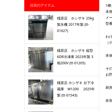
注目のアイテム
1槽
未
メー
橿原店 ホシザキ 25kg
型番 
製氷機 2017年製 (tt-
01627)
わ
（
橿原店 ホシザキ 縦型
本体
6DR冷凍庫 2023年製 3
相200V (tt-01205)
そ
お
橿原店 ホシザキ 台下冷
厨
蔵庫 W1200 2025年
製 (tt-01543)
奈