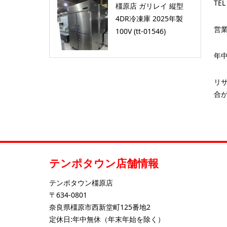
TEL
橿原店 ガリレイ 縦型
4DR冷凍庫 2025年製
営業
100V (tt-01546)
年
リ
合
テンポタウン店舗情報
テンポタウン橿原店
〒634-0801
奈良県橿原市西新堂町125番地2
定休日:年中無休（年末年始を除く）