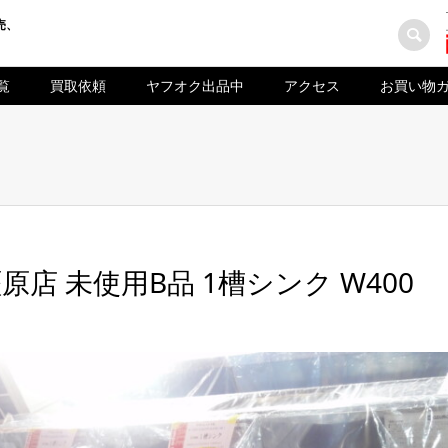
売、
覧
買取依頼
ヤフオク出品中
アクセス
お買い物
原店 未使用B品 1槽シンク W400