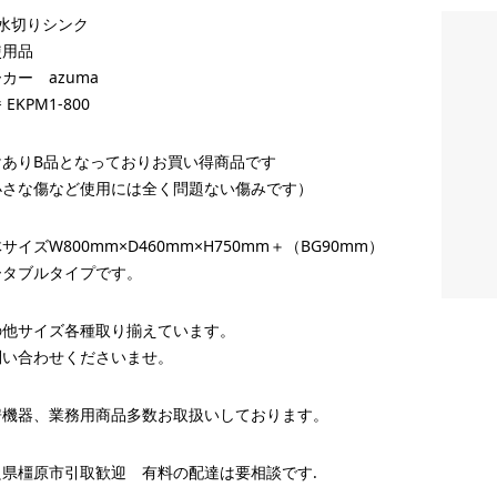
槽水切りシンク
使用品
カー azuma
 EKPM1-800
けありB品となっておりお買い得商品です
小さな傷など使用には全く問題ない傷みです）
サイズW800mm×D460mm×H750mm＋（BG90mm）
ータブルタイプです。
の他サイズ各種取り揃えています。
問い合わせくださいませ。
房機器、業務用商品多数お取扱いしております。
良県橿原市引取歓迎 有料の配達は要相談です.