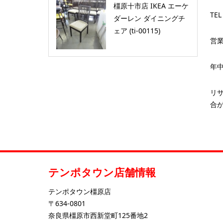
橿原十市店 IKEA エーケ
TEL
ダーレン ダイニングチ
ェア (ti-00115)
営業
年
リ
合
テンポタウン店舗情報
テンポタウン橿原店
〒634-0801
奈良県橿原市西新堂町125番地2