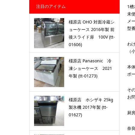
注目のアイテム
1
未
メー
橿原店 OHO 対面冷蔵シ
型番
ョーケース 2016年製 前
後スライド扉 100V (tt-
わ
01606)
（
橿原店 Panasonic 冷
本体
凍ショーケース 2021
ポ
年製 (tt-01273)
そ
お
橿原店 ホシザキ 25kg
製氷機 2017年製 (tt-
厨
01627)
奈