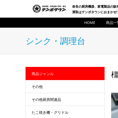
奈良の厨房機器、家電製品の販
買取はテンポタウンにおまかせ!
HOME
商品一
シンク・調理台
橿
商品ジャンル
その他
その他厨房関連品
たこ焼き機・グリドル