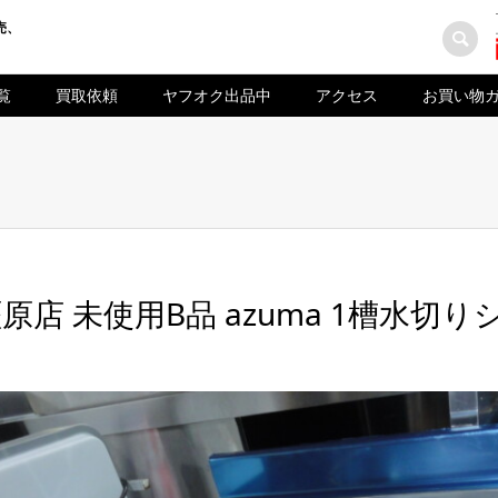
売、
覧
買取依頼
ヤフオク出品中
アクセス
お買い物
原店 未使用B品 azuma 1槽水切