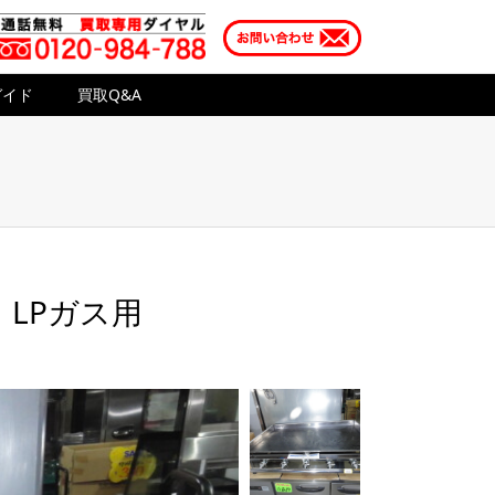
ガイド
買取Q&A
 LPガス用