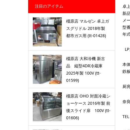
注目のアイテム
卓
新
メー
橿原店 マルゼン 卓上ガ
型番 
スグリドル 2018年製
年式
都市ガス用 (tt-01428)
LP
橿原店 大和冷機 新古
本体
品 縦型4DR冷蔵庫
鉄板
2025年製 100V (tt-
01599)
厨
橿原店 OHO 対面冷蔵シ
奈
ョーケース 2016年製 前
後スライド扉 100V (tt-
TEL
01606)