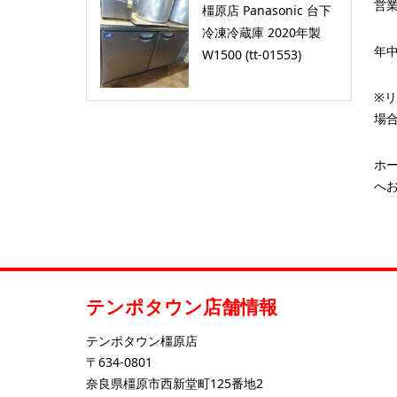
営業
橿原店 Panasonic 台下
冷凍冷蔵庫 2020年製
年
W1500 (tt-01553)
※
場
ホ
へお
テンポタウン店舗情報
テンポタウン橿原店
〒634-0801
奈良県橿原市西新堂町125番地2