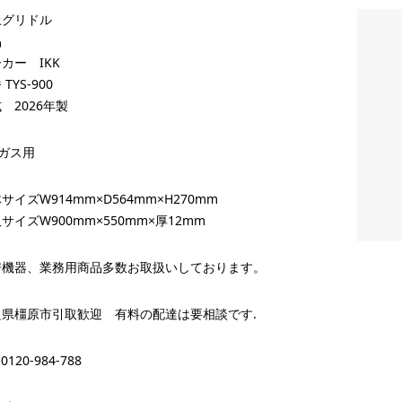
上グリドル
品
カー IKK
TYS-900
 2026年製
ガス用
サイズW914mm×D564mm×H270mm
サイズW900mm×550mm×厚12mm
房機器、業務用商品多数お取扱いしております。
良県橿原市引取歓迎 有料の配達は要相談です.
 0120-984-788