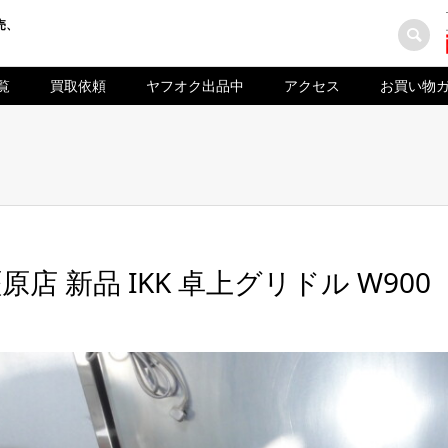
売、
覧
買取依頼
ヤフオク出品中
アクセス
お買い物
原店 新品 IKK 卓上グリドル W900