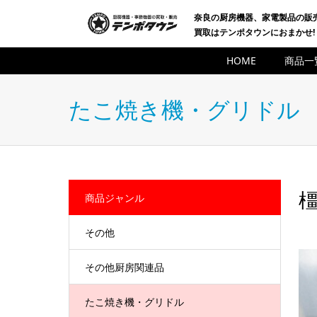
奈良の厨房機器、家電製品の販
買取はテンポタウンにおまかせ!
HOME
商品一
たこ焼き機・グリドル
橿
商品ジャンル
その他
その他厨房関連品
たこ焼き機・グリドル