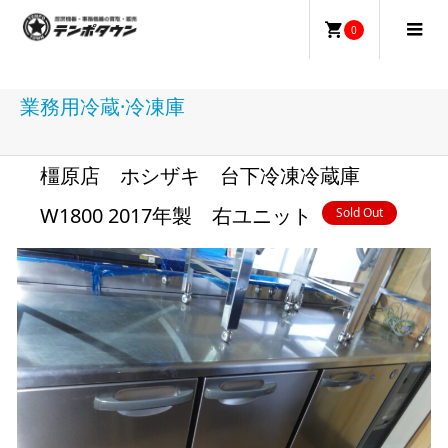
0
業務用冷蔵·冷凍庫
橿原店 ホシザキ 台下冷凍冷蔵庫
W1800 2017年製 右ユニット
Sold Out