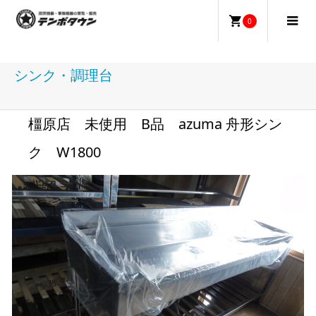
0
シンク・調理台
橿原店 未使用 B品 azuma 舟形シン
ク W1800