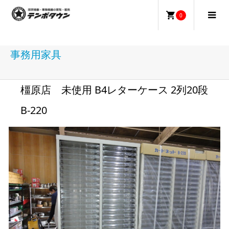
0
事務用家具
橿原店 未使用 B4レターケース 2列20段
B-220