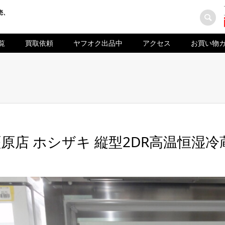
売、
覧
買取依頼
ヤフオク出品中
アクセス
お買い物
原店 ホシザキ 縦型2DR高温恒湿冷蔵庫