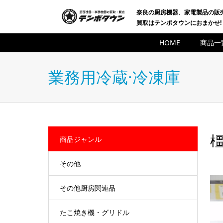
奈良の厨房機器、家電製品の販
買取はテンポタウンにおまかせ!
HOME
商品一
業務用冷蔵·冷凍庫
橿
商品ジャンル
その他
その他厨房関連品
たこ焼き機・グリドル