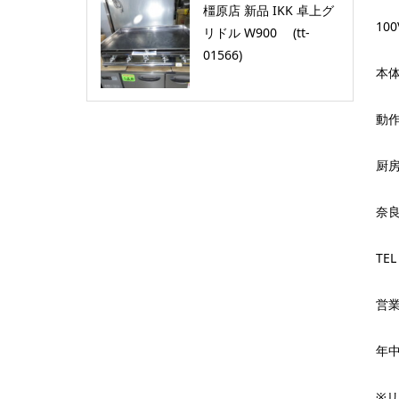
橿原店 新品 IKK 卓上グ
100
リドル W900 (tt-
01566)
本体
動
厨
奈
TEL
営業
年
※