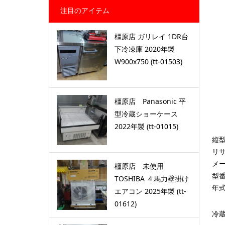
注目のアイテム
橿原店 ガリレイ 1DR台
下冷凍庫 2020年製
W900x750 (tt-01503)
橿原店 Panasonic 平
型冷蔵ショーケース
2022年製 (tt-01015)
縦型
リ
メ
橿原店 未使用
型番
TOSHIBA ４馬力壁掛け
年式
エアコン 2025年製 (tt-
01612)
冷蔵