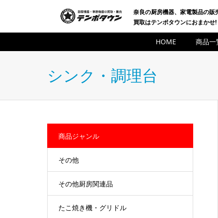
奈良の厨房機器、家電製品の販
買取はテンポタウンにおまかせ!
HOME
商品一
シンク・調理台
商品ジャンル
その他
その他厨房関連品
たこ焼き機・グリドル