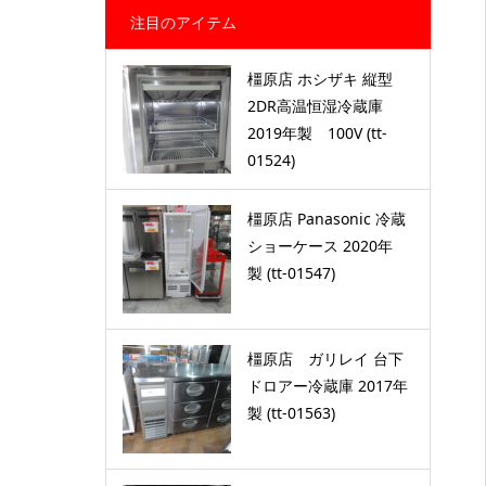
注目のアイテム
橿原店 ホシザキ 縦型
2DR高温恒湿冷蔵庫
2019年製 100V (tt-
01524)
橿原店 Panasonic 冷蔵
ショーケース 2020年
製 (tt-01547)
橿原店 ガリレイ 台下
ドロアー冷蔵庫 2017年
製 (tt-01563)