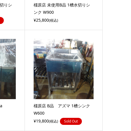
水切りシ
橿原店 未使用B品 1槽水切りシ
ンク W900
¥25,800
(税込)
a
橿原店 B品 アズマ 1槽シンク
W600
¥19,800
(税込)
Sold Out