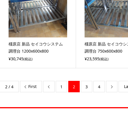
橿原店 新品 セイコウシステム
橿原店 新品 セイコウ
調理台 1200x600x800
調理台 750x600x800
¥30,745
¥23,595
(税込)
(税込)
First
La
2 / 4
1
2
3
4

