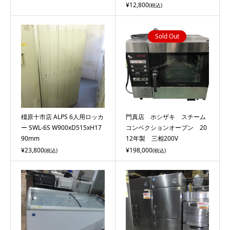
¥12,800
(税込)
Sold Out
橿原十市店 ALPS 6人用ロッカ
門真店 ホシザキ スチーム
ー SWL-6S W900xD515xH17
コンベクションオーブン 20
90mm
12年製 三相200V
¥23,800
¥198,000
(税込)
(税込)