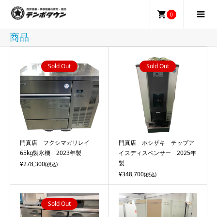
0
商品
Sold Out
Sold Out
門真店 フクシマガリレイ
門真店 ホシザキ チップア
65kg製氷機 2023年製
イスディスペンサー 2025年
製
¥278,300
(税込)
¥348,700
(税込)
Sold Out