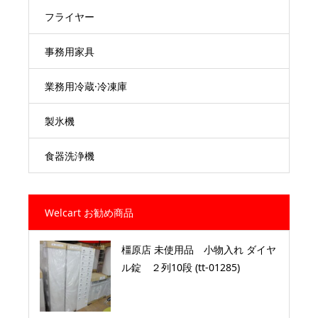
フライヤー
事務用家具
業務用冷蔵·冷凍庫
製氷機
食器洗浄機
Welcart お勧め商品
橿原店 未使用品 小物入れ ダイヤ
ル錠 ２列10段 (tt-01285)