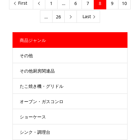
First
1
…
6
7
8
9
10

Last
…
26

商品ジャンル
その他
その他厨房関連品
たこ焼き機・グリドル
オーブン・ガスコンロ
ショーケース
シンク・調理台