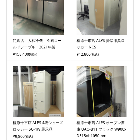
門真店 大和冷機 冷蔵コー
橿原十市店 ALPS 掃除用具ロ
ルドテーブル 2021年製
ッカー NCS
¥158,400
¥12,800
(税込)
(税込)
橿原十市店 ALPS 4段シューズ
橿原十市店 ALPS オープン書
ロッカー SC-4W 展示品
庫 UAO-B11 ブラック W900x
D515xH1050mm
¥9,800
(税込)